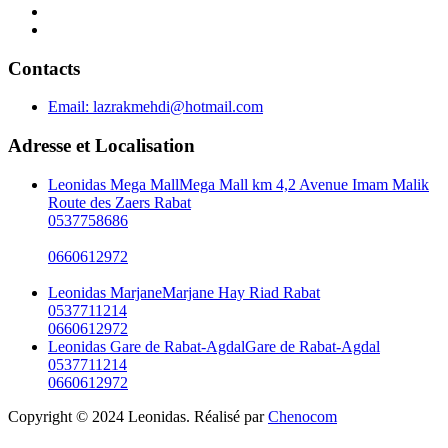
Contacts
Email:
lazrakmehdi@hotmail.com
Adresse et Localisation
Leonidas Mega Mall
Mega Mall km 4,2 Avenue Imam Malik
Route des Zaers Rabat
0537758686
0660612972
Leonidas Marjane
Marjane Hay Riad Rabat
0537711214
0660612972
Leonidas Gare de Rabat-Agdal
Gare de Rabat-Agdal
0537711214
0660612972
Copyright © 2024 Leonidas. Réalisé par
Chenocom