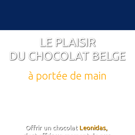
0
Accueil
LE PLAISIR
A propos de nous
Cadeaux
DU CHOCOLAT BELGE
Nos boutiques à rabat
Chocolats & gourmandises
à portée de main
Commander en ligne
Offrir un chocolat
Leonidas,