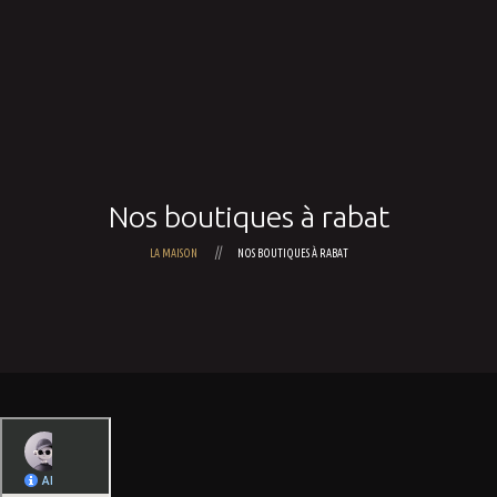
Accueil
A propos de nous
Cadeaux
Nos boutiques à rabat
Chocolats & gourmandises
Commander en ligne
Nos boutiques à rabat
LA MAISON
NOS BOUTIQUES À RABAT