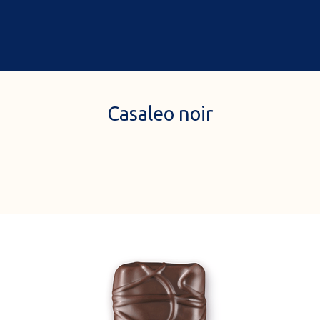
0
Accueil
A propos de nous
Casaleo noir
Cadeaux
Nos boutiques à rabat
Chocolats & gourmandises
Commander en ligne