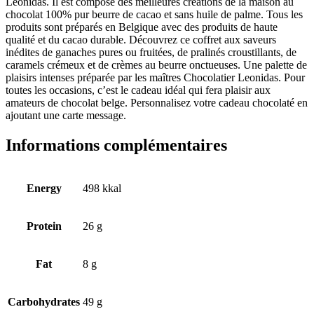
Leonidas. Il est composé des meilleures créations de la maison au
chocolat 100% pur beurre de cacao et sans huile de palme. Tous les
produits sont préparés en Belgique avec des produits de haute
qualité et du cacao durable. Découvrez ce coffret aux saveurs
inédites de ganaches pures ou fruitées, de pralinés croustillants, de
caramels crémeux et de crèmes au beurre onctueuses. Une palette de
plaisirs intenses préparée par les maîtres Chocolatier Leonidas. Pour
toutes les occasions, c’est le cadeau idéal qui fera plaisir aux
amateurs de chocolat belge. Personnalisez votre cadeau chocolaté en
ajoutant une carte message.
Informations complémentaires
Energy
498 kkal
Protein
26 g
Fat
8 g
Carbohydrates
49 g