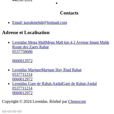
Contacts
Email:
lazrakmehdi@hotmail.com
Adresse et Localisation
Leonidas Mega Mall
Mega Mall km 4,2 Avenue Imam Malik
Route des Zaers Rabat
0537758686
0660612972
Leonidas Marjane
Marjane Hay Riad Rabat
0537711214
0660612972
Leonidas Gare de Rabat-Agdal
Gare de Rabat-Agdal
0537711214
0660612972
Copyright © 2024 Leonidas. Réalisé par
Chenocom