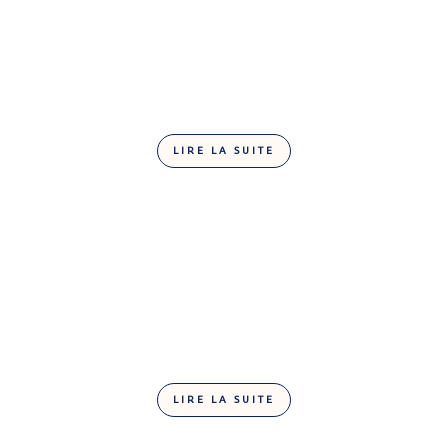
LIRE LA SUITE
Mendiant blanc
LIRE LA SUITE
Tablette chocolat au lait amandes salées 100G