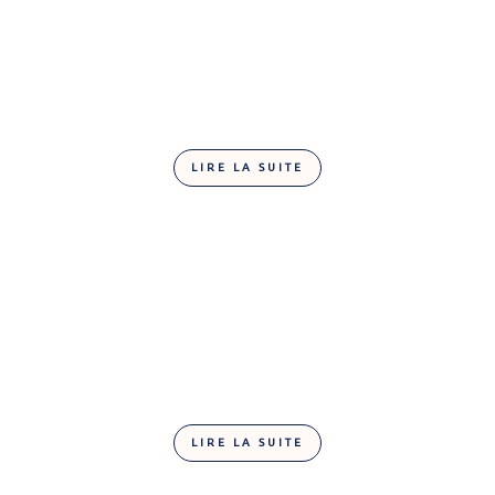
LIRE LA SUITE
Gianduja
LIRE LA SUITE
Praliné riz soufflé-allégé en sucre