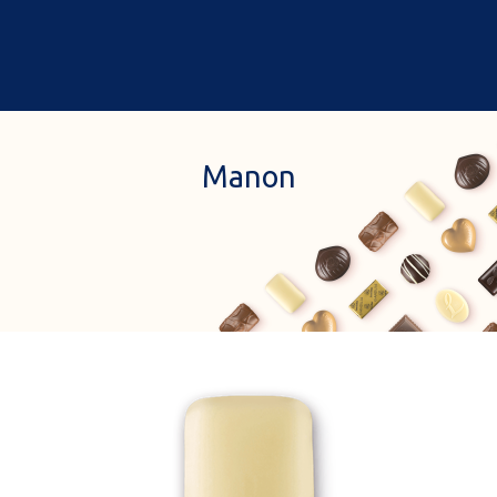
0
Accueil
A propos de nous
Manon
Cadeaux
Nos boutiques à rabat
Chocolats & gourmandises
Commander en ligne