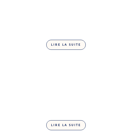
LIRE LA SUITE
Tablette chocolat blanc méringue saveur citron
100G
LIRE LA SUITE