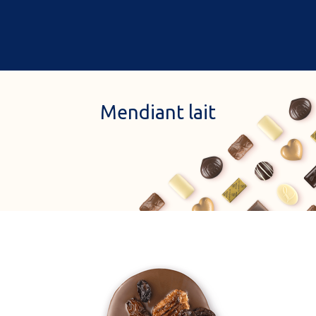
0
Accueil
A propos de nous
Mendiant lait
Cadeaux
Nos boutiques à rabat
Chocolats & gourmandises
Commander en ligne