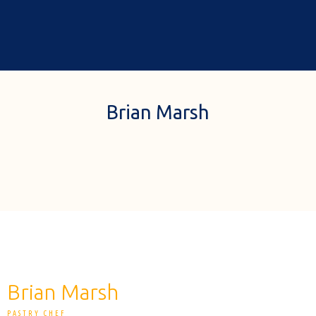
0
Accueil
A propos de nous
Brian Marsh
Cadeaux
Nos boutiques à rabat
Chocolats & gourmandises
Commander en ligne
Brian Marsh
PASTRY CHEF