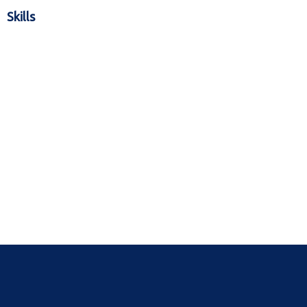
Skills
Managment
86%
Analytics
66%
Consulation
36%
Communication
76%